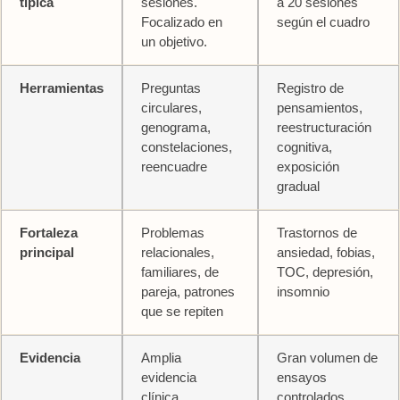
típica
sesiones.
a 20 sesiones
Focalizado en
según el cuadro
un objetivo.
Herramientas
Preguntas
Registro de
circulares,
pensamientos,
genograma,
reestructuración
constelaciones,
cognitiva,
reencuadre
exposición
gradual
Fortaleza
Problemas
Trastornos de
principal
relacionales,
ansiedad, fobias,
familiares, de
TOC, depresión,
pareja, patrones
insomnio
que se repiten
Evidencia
Amplia
Gran volumen de
evidencia
ensayos
clínica.
controlados.