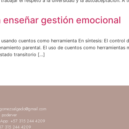
a trabajar el respeto a la diversidad y la autoaceptación. A
 enseñar gestión emocional
 usando cuentos como herramienta En síntesis: El control de
enamiento parental. El uso de cuentos como herramientas me
tado transitorio […]
gomezsalgado@gmail.com
: poderver
App: +57 315 244 4209
+57 315 244 4209